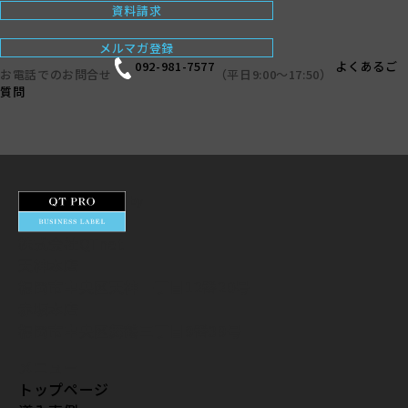
資料請求
メルマガ登録
092-981-7577
よくあるご
お電話でのお問合せ
（平日9:00〜17:50）
質問
by
株式会社QTnet
天神本店
福岡市中央区天神一丁目12番20号
赤坂本店
福岡市中央区舞鶴三丁目9番39号
メニュー
トップページ