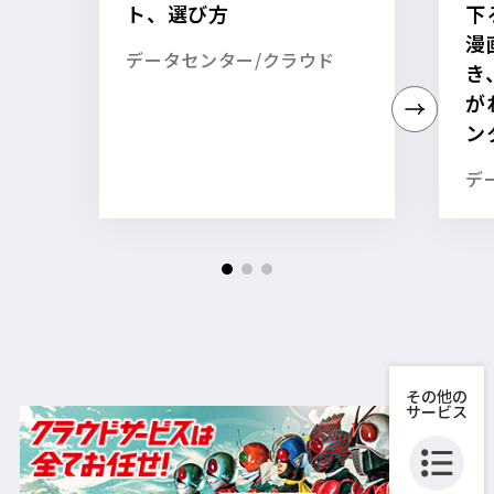
ト、選び方
下
漫
データセンター/クラウド
き
が
ン
デ
その他の
サービス