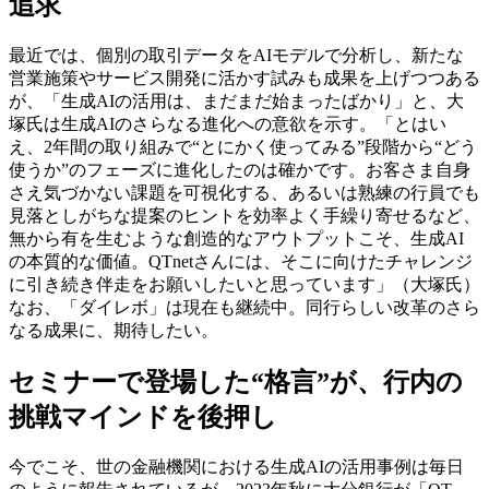
追求​
最近では、個別の取引データをAIモデルで分析し、新たな
営業施策やサービス開発に活かす試みも成果を上げつつある
が、「生成AIの活用は、まだまだ始まったばかり」と、大
塚氏は生成AIのさらなる進化への意欲を示す。「とはい
え、2年間の取り組みで“とにかく使ってみる”段階から“どう
使うか”のフェーズに進化したのは確かです。お客さま自身
さえ気づかない課題を可視化する、あるいは熟練の行員でも
見落としがちな提案のヒントを効率よく手繰り寄せるなど、
無から有を生むような創造的なアウトプットこそ、生成AI
の本質的な価値。QTnetさんには、そこに向けたチャレンジ
に引き続き伴走をお願いしたいと思っています」（大塚氏）​
なお、「ダイレボ」は現在も継続中。同行らしい改革のさら
なる成果に、期待したい。
セミナーで登場した“格言”が、行内の
挑戦マインドを後押し​
今でこそ、世の金融機関における生成AIの活用事例は毎日