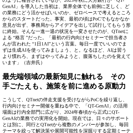
のように報告されているが、2023年秋に大分銀行が「QT-
GenAI」を​導入した当初は、業界全体でも前例に乏しく、ど
の業務にどう活かせばいいのか、ゼロベースで考えるところ
からのスタートだった。​事実、最初の頃はPoCでもなかなか
意見が出ず、事務局からアイデアを出して試行してもらう形
に終始。そんな一進一退の状況を一変させたのが、QTnetに
よる “格言 ”だった。「最初の行内向けセミナーで担当者さ
んが言われた “1日1AI”という言葉。毎日一度でいいのでま
ずは生成AIを使ってみましょう、と。なるほど、AIは習う
より慣れろ、まずはやってみようと、腹落ちしたのを覚えて
います」（吉井氏）​
最先端領域の最新知見に触れる その
手ごたえも、施策を前に進める原動力​
こうして、QTnetの伴走支援を受けながらPoCを繰り返し、
行内向けセミナー開催を重ねる中で、「QT-GenAI」の活用
場面は行​内全部門に広がり、2024年春頃から正式にQT-
GenAIの業務での実用化を開始。現在では、日々のサポート
とは別に、同行と​QTnetから複数のメンバーが参加し、毎回
テーマを絞って解決策や展開可能性を深掘りする定期ミーテ