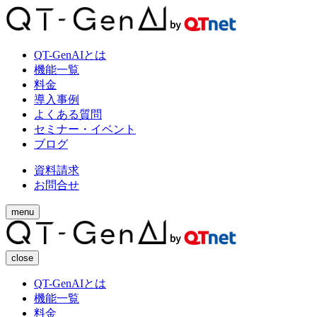
QT-GenAIとは
機能一覧
料金
導入事例
よくある質問
セミナー・イベント
ブログ
資料請求
お問合せ
menu
close
QT-GenAIとは
機能一覧
料金