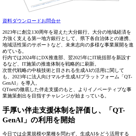
資料ダウンロード
お問合せ
2023年に創立130周年を迎えた大分銀行。大分の地域経済を
力強く支える第一地方銀行として、​県下各自治体との連携、
地域活性策のサポートなど、未来志向の多様な事業展開を進
めている。​
行内では2024年にDX推進部、翌2025年にIT統括部を新設す
るなど、IT施策の推進体制を戦略的に刷新。
次世代戦略の中核技術と目される生成AIの活用に関して
も、2023年に法人向けマルチ生成AIプラットフォーム「QT-
GenAI」を導入。​
QTnetの徹底した伴走支援のもと、よりイノベーティブな事
業施策創出を目指すチャレンジが始まっている。​
手厚い伴走支援体制を評価し、「QT-
GenAI」の利用を開始
今日では企業規模や業種を問わず、生成AIをどう活用する