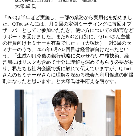
大塚 卓 氏
「PoCは半年ほど実施し、一部の業務から実用化を始めまし
た。QTnetさんには、月２回の定例ミーティングに毎回オブ
ザーバー​としてご参加いただき、使い方についての助言など
サポートを受けました。またPoCとは別に、QTnetさん主催
の行員向けセミ​ナーも有益でした」（大塚氏）。計3回のセ
ミナーのうち、2025年6月の3回目は経営層向けだったとい
う。「生成AIは今後の銀行戦​略に欠かせない中核技術。経
営層にはリスクも含めて十分に理解を深めてもらう必要があ
り、私たちも社内会議で折に触れて伝えて​いますが、QTnet
さんのセミナーがさらに理解を深める機会と利用促進の起爆
剤になったと思います」と大塚氏は手応えを明かす。