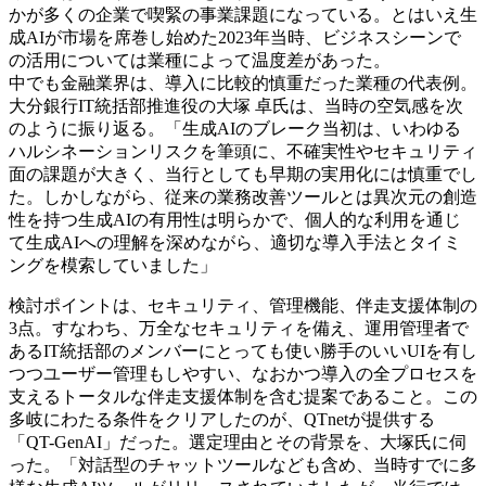
かが多くの企業で喫緊の事業課題になっている。とはいえ生
成AIが市場を席巻し始めた2023年当時、ビジネスシーンで
の活用については業種によって温度差があった。​
中でも金融業界は、導入に比較的慎重だった業種の代表例。
大分銀行IT統括部推進役の大塚 卓氏は、当時の空気感を次
のように​振り返る。「生成AIのブレーク当初は、いわゆる
ハルシネーションリスクを筆頭に、不確実性やセキュリティ
面の課題が大きく、当行としても早期の実用化には慎重でし
た。しかしながら、従来の業務改善ツールとは異次元の創造
性を持つ生成AIの有用性は明らかで、個人的な利用を通じ
て生成AIへの理解を深めながら、適切な導入手法とタイミ
ングを模索していました」​
検討ポイントは、セキュリティ、管理機能、伴走支援体制の
3点。すなわち、万全なセキュリティを備え、運用管理者で
あるIT統括部のメンバーにとっても使い勝手のいいUIを有し
つつユーザー管理もしやすい、なおかつ導入の全プロセスを
支えるトータルな伴走支援体制を含む提案であること。この
多岐にわたる条件をクリアしたのが、QTnetが提供する
「QT-GenAI」だった。選定理由とその背景を、大塚氏に伺
った。​「対話型のチャットツールなども含め、当時すでに多