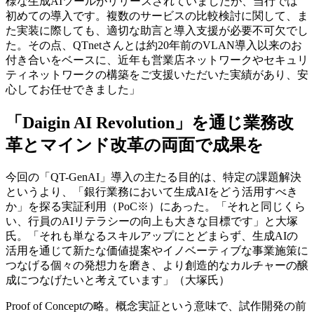
様な生成AIツールがリリースされていましたが、当行では
初めての導入です。複数のサービスの比較検討に関して、ま
た実装に際しても、適切な助言と導入支援が必要不可欠でし
た。その点、QTnetさんとは約20年前のVLAN導入以来のお
付き合いをベースに、近年も営業店ネットワークやセキュリ
ティネットワークの構築をご支援いただいた実績があり、安
心してお任せできました」​
「Daigin AI Revolution」を通じ業務改
革とマインド改革の両面で成果を​
今回の「QT-GenAI」導入の主たる目的は、特定の課題解決
というより、「銀行業務において生成AIをどう活用すべき
か」を探る実証利用（PoC※）にあった。「それと同じくら
い、行員のAIリテラシーの向上も大きな目標です」と大塚
氏。「それも単なるスキルアップにとどまらず、生成AIの
活用を通じて新たな価値提案やイノベーティブな事業施策に
つなげる個々の発想力を磨き、より創造的なカルチャーの醸
成につなげたいと考えています」（大塚氏）
Proof of Conceptの略。概念実証という意味で、試作開発の前