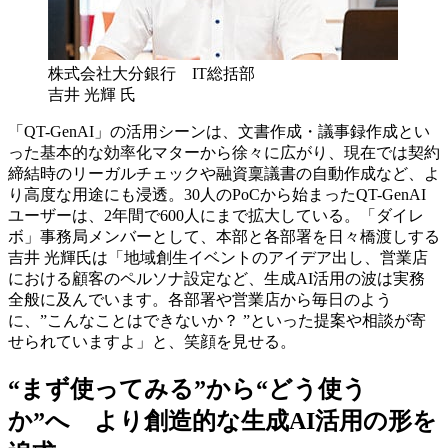
株式会社大分銀行 IT総括部
吉井 光輝 氏
「QT-GenAI」の活用シーンは、文書作成・議事録作成とい
った基本的な効率化マターから徐々に広がり、現在では契約
締結時の​リーガルチェックや融資稟議書の自動作成など、よ
り高度な用途にも浸透。30人のPoCから始まったQT-GenAI
ユーザーは、2年​間で600人にまで拡大している。「ダイレ
ボ」事務局メンバーとして、本部と各部署を日々橋渡しする
吉井 光輝氏は「地域創生イベ​ントのアイデア出し、営業店
における顧客のペルソナ設定など、​生成AI活用の波は実務
全般に及んでいます。各部署や営業店から​毎日のよう
に、”こんなことはできないか？ ”といった提案や相談​が寄
せられていますよ」と、笑顔を見せる。​
“まず使ってみる”から“どう使う
か”へ より創造的な生成AI活用の形を