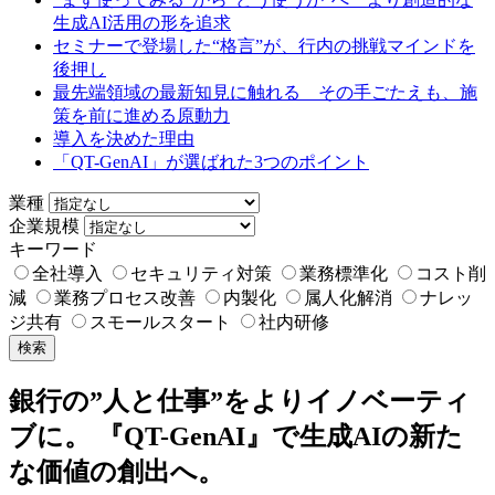
生成AI活用の形を追求​
セミナーで登場した“格言”が、行内の挑戦マインドを
後押し​
最先端領域の最新知見に触れる その手ごたえも、施
策を前に進める原動力​​
導入を決めた理由
「QT-GenAI」が選ばれた3つのポイント
業種
企業規模
キーワード
全社導入
セキュリティ対策
業務標準化
コスト削
減
業務プロセス改善
内製化
属人化解消
ナレッ
ジ共有
スモールスタート
社内研修
検索
銀行の”人と仕事”をよりイノベーティ
ブに。 『QT-GenAI』で生成AIの新た
な価値の創出へ。