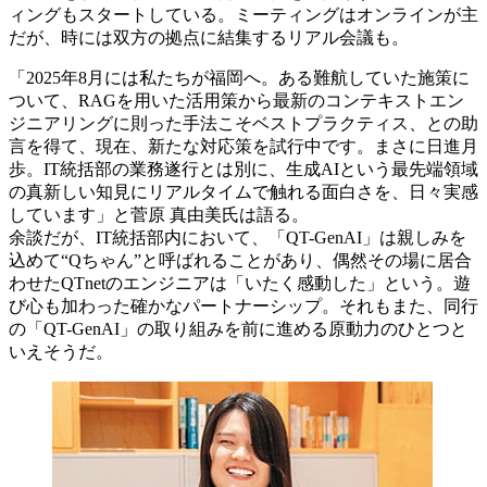
ィングもスタートしている。​ミーティングはオンラインが主
だが、時には双方の拠点に結集するリアル会議も。
「2025年8月には私たちが福岡へ。ある難航し​ていた施策に
ついて、RAGを用いた活用策から最新のコンテキス​トエン
ジニアリングに則った手法こそベストプラクティス、との​助
言を得て、現在、新たな対応策を試行中です。まさに日進月
歩。​IT統括部の業務遂行とは別に、生成AIという最先端領域
の真新し​い知見にリアルタイムで触れる面白さを、日々実感
しています」​と菅原 真由美氏は語る。​
余談だが、IT統括部内において、「QT-GenAI」は親しみを
込め​て“Qちゃん”と呼ばれることがあり、偶然その場に居合
わせた​QTnetのエンジニアは「いたく感動した」という。遊
び心も加わっ​た確かなパートナーシップ。それもまた、同行
の「QT-GenAI」の​取り組みを前に進める原動力のひとつと
いえそうだ。​