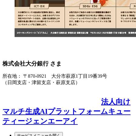
株式会社大分銀行 さま
所在地： 〒870-0921 大分市萩原1丁目19番39号
（日岡支店・津留支店・萩原支店）
法人向け
マルチ生成AIプラットフォーム
キュー
ティージェンエーアイ
サービス
メニューを開く