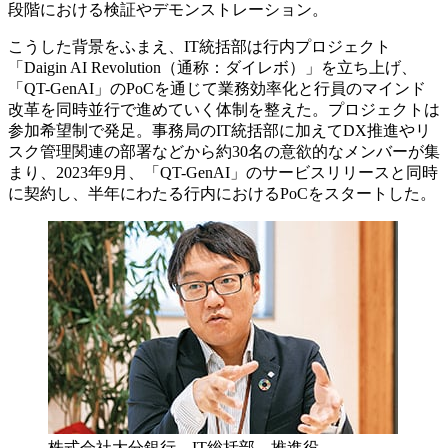
段階における検証やデモンストレーション。​
こうした背景をふまえ、IT統括部は行内プロジェクト
「Daigin ​AI Revolution（通称：ダイレボ）」を立ち上げ、
「QT-GenAI」の​PoCを通じて業務効率化と行員のマインド
改革を同時並行で進め​ていく体制を整えた。プロジェクトは
参加希望制で発足。事務局​のIT統括部に加えてDX推進やリ
スク管理関連の部署などから約​30名の意欲的なメンバーが集
まり、2023年9月、「QT-GenAI」​のサービスリリースと同時
に契約し、半年にわたる行内における​PoCをスタートした。​​
株式会社大分銀行 IT総括部 推進役