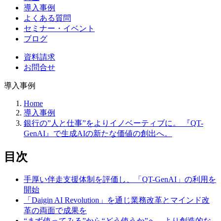
導入事例
よくある質問
セミナー・イベント
ブログ
資料請求
お問合せ
導入事例
Home
導入事例
銀行の”人と仕事”をよりイノベーティブに。 『QT-
GenAI』で生成AIの新たな価値の創出へ。
目次
手厚い伴走支援体制を評価し、「QT-GenAI」の利用を
開始
「Daigin AI Revolution」を通じ業務改革とマインド改
革の両面で成果を​
“まず使ってみる”から“どう使うか”へ より創造的な