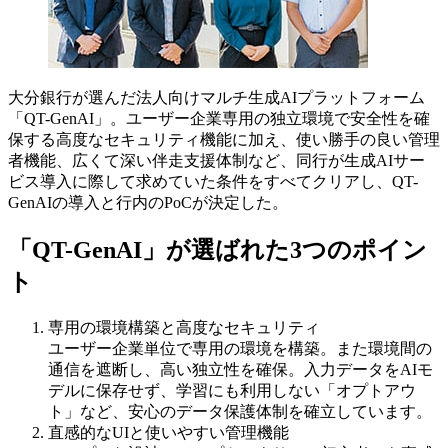
大分銀行が選んだ法人向けマルチ生成AIプラットフォーム
「QT-GenAI」。ユーザー企業専用の独立環境で安全性を確
保する高度なセキュリティ機能に加え、使い勝手の良い管理
者機能、広くて深い伴走支援体制など、同行が生成AIサー
ビス導入に際して求めていた条件をすべてクリアし、QT-
GenAIの導入と行内のPoCが決定した。
「QT-GenAI」が選ばれた3つのポイン
ト
専用の環境構築と高度なセキュリティ​
ユーザー企業単位で専用の環境を構築。また環境間の
通信を遮断し、高い独立性​を確保。入力データをAIモ
デルに保存せず、学習にも利用しない「オプトアウ
ト」な​ど、安心のデータ保護体制を確立しています。
直感的なUIと使いやすい管理機能