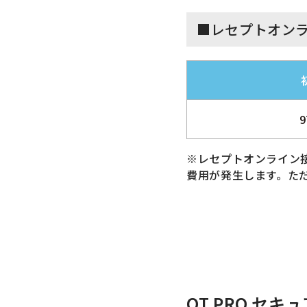
■レセプトオン
9
※レセプトオンライン接
費用が発生します。ただ
QT PRO セ