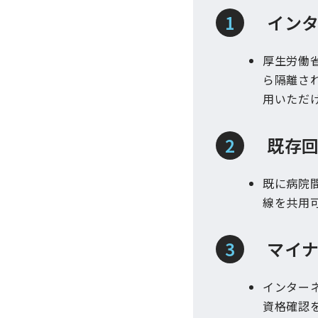
イン
厚生労働
ら隔離さ
用いただ
既存
既に病院間
線を共用
マイ
インター
資格確認