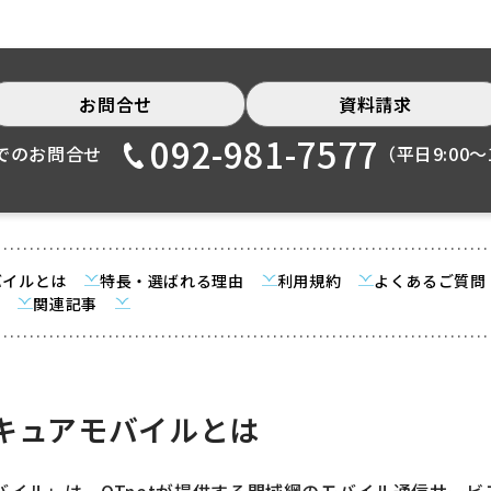
お問合せ
資料請求
092-981-7577
でのお問合せ
（平日9:00〜1
モバイルとは
特長・選ばれる理由
利用規約
よくあるご質問
ス
関連記事
 セキュアモバイルとは
アモバイル」は、QTnetが提供する閉域網のモバイル通信サービ