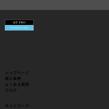
by
株式会社QTnet
天神本店
福岡市中央区天神一丁目12番20号
赤坂本店
福岡市中央区舞鶴三丁目9番39号
メニュー
トップページ
導入事例
よくある質問
ブログ
サービス
ネットワーク