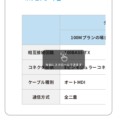
タイプ
100Mプランの場合
相互接続回路
100BASE-TX
左右にスクロールできます
コネクタ形状
8ピンモジュラーコネクタ
ケーブル種別
オートMDI
通信方式
全二重