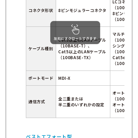
LCコネクタ
（1000BAS
コネクタ形状
8ピンモジュラーコネクタ
8ピンモジュ
（1000BAS
マルチモード
左右にスクロールできます
Cat3以上のLANケーブル
（1000BASE
（10BASE-T）、
シングルモー
ケーブル種別
Cat5以上のLANケーブル
（1000BASE
（100BASE-TX）
Cat5e以上
（1000BAS
ポート
モード
MDI-X
オートネゴシ
全二重または
（1000BAS
通信方式
半二重のいずれかの設定
オートネゴシ
（1000BAS
ベストエフォート型