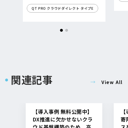
関連記事
View All
【導入事例 無料公開中】
【
DX推進に欠かせないクラ
寄
ウド基盤構築のため、高
ス