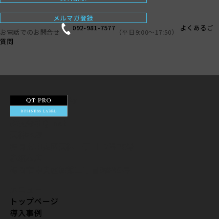
メルマガ登録
092-981-7577
よくあるご
お電話でのお問合せ
（平日9:00〜17:50）
質問
by
株式会社QTnet
天神本店
福岡市中央区天神一丁目12番20号
赤坂本店
福岡市中央区舞鶴三丁目9番39号
メニュー
トップページ
導入事例