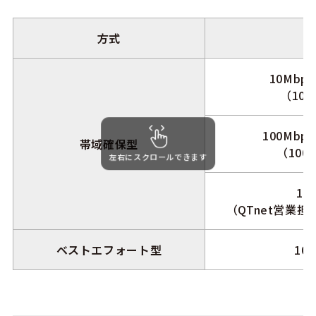
方式
10Mbp
（10M
100Mbp
帯域確保型
（100
左右にスクロールできます
1G
（QTnet営業
ベストエフォート型
10