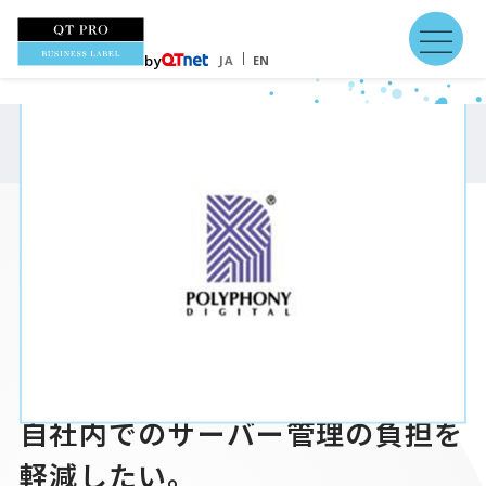
by
JA
EN