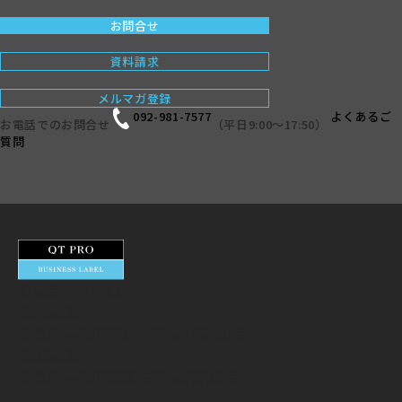
お問合せ
資料請求
メルマガ登録
092-981-7577
よくあるご
お電話でのお問合せ
（平日9:00〜17:50）
質問
by
株式会社QTnet
天神本店
福岡市中央区天神一丁目12番20号
赤坂本店
福岡市中央区舞鶴三丁目9番39号